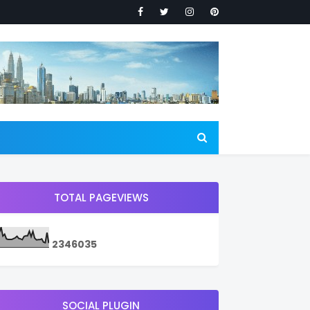
TOTAL PAGEVIEWS
2
3
4
6
0
3
5
SOCIAL PLUGIN