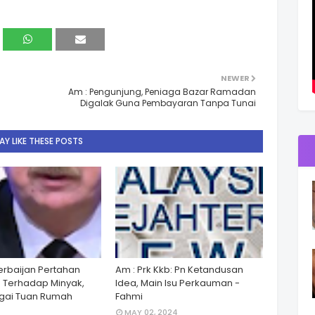
NEWER
Am : Pengunjung, Peniaga Bazar Ramadan
Digalak Guna Pembayaran Tanpa Tunai
Y LIKE THESE POSTS
zerbaijan Pertahan
Am : Prk Kkb: Pn Ketandusan
 Terhadap Minyak,
Idea, Main Isu Perkauman -
gai Tuan Rumah
Fahmi
MAY 02, 2024