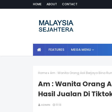
HOME
ABOUT
CONTACT
FEATURES
MEGA MENU
Home
Am : Wanita Orang Asli Berjaya Bina Rum
Am : Wanita Orang A
Hasil Jualan Di Tikto
ADMIN
11:13