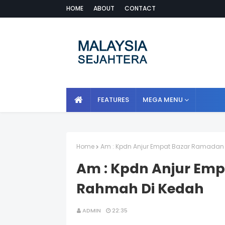
HOME
ABOUT
CONTACT
FEATURES
MEGA MENU
Home
Am : Kpdn Anjur Empat Bazar Ramadan
Am : Kpdn Anjur Em
Rahmah Di Kedah
ADMIN
22:35