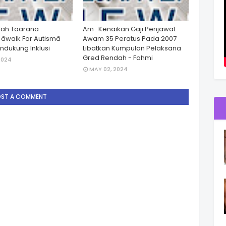
lah Taarana
Am : Kenaikan Gaji Penjawat
walk For Autismâ
Awam 35 Peratus Pada 2007
dukung Inklusi
Libatkan Kumpulan Pelaksana
Gred Rendah - Fahmi
2024
MAY 02, 2024
OST A COMMENT