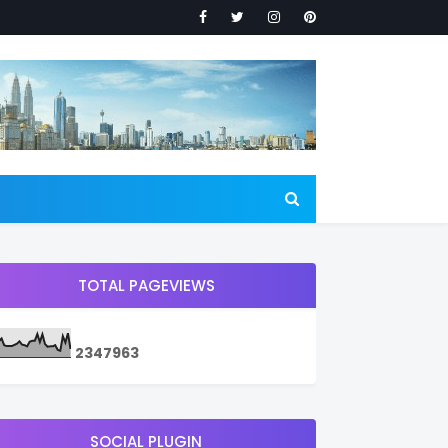
TOTAL PAGEVIEWS
2
3
4
7
9
6
3
SOCIAL PLUGIN