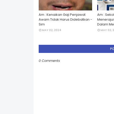
Am : Kenaikan Gaji Penjawat
Am : Seko
Awam Tidak Harus Didebatkan -
Menerajui â
Sim
Dalam Men
MAY 02, 2024
MAY 02, 
P
0 Comments