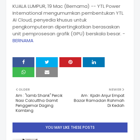
KUALA LUMPUR, 19 Mac (Bernama) -- YTL Power
International mengumumkan pembentukan YTL
AI Cloud, penyedia khusus untuk
pengkomputeran dipertingkatkan berasaskan
unit pemprosesan grafik (GPU) berskala besar. -
BERNAMA
OLDER
NEWER
Am : "lamb Shank" Percik
Am : Kpdn Anjur Empat
Nasi Calcuttha Gamit
Bazar Ramadan Rahmah
Penggemar Daging
Di Kedah
Kambing
YOU MAY LIKE THESE POSTS