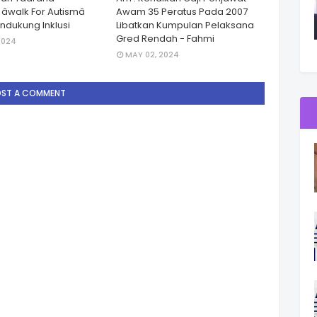
walk For Autismâ
Awam 35 Peratus Pada 2007
dukung Inklusi
Libatkan Kumpulan Pelaksana
Gred Rendah - Fahmi
2024
MAY 02, 2024
OST A COMMENT