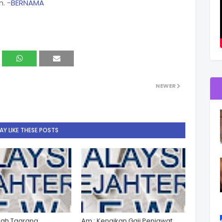
n. -
BERNAMA
NEWER
Y LIKE THESE POSTS
lah Taarana
Am : Kenaikan Gaji Penjawat