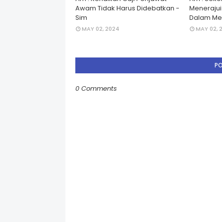
Awam Tidak Harus Didebatkan -
Menerajui â
Sim
Dalam Men
MAY 02, 2024
MAY 02, 
P
0 Comments