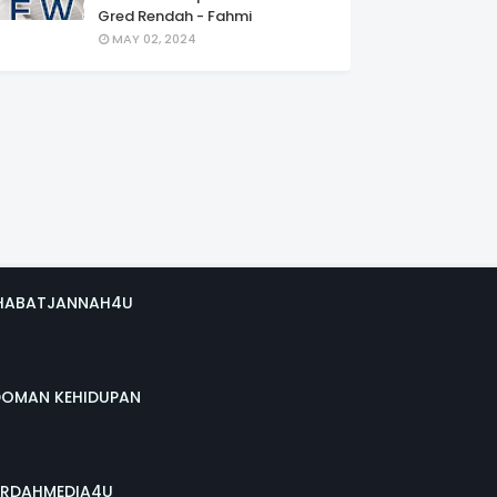
Gred Rendah - Fahmi
MAY 02, 2024
HABATJANNAH4U
DOMAN KEHIDUPAN
RDAHMEDIA4U