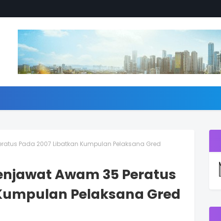
eratus Pada 2007 Libatkan Kumpulan Pelaksana Gred
Penjawat Awam 35 Peratus
 Kumpulan Pelaksana Gred