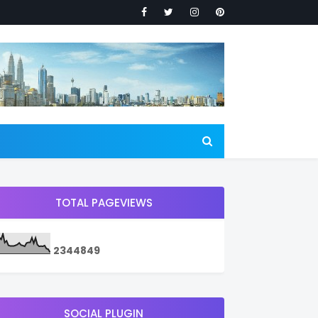
TOTAL PAGEVIEWS
2
3
4
4
8
4
9
SOCIAL PLUGIN