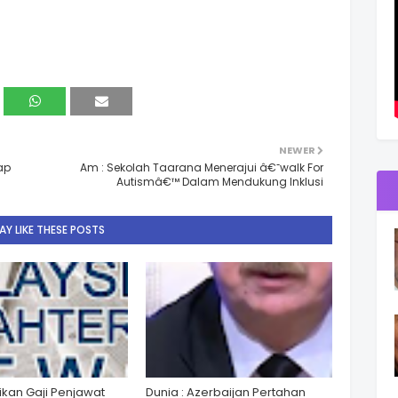
NEWER
ap
Am : Sekolah Taarana Menerajui â€˜walk For
Autismâ€™ Dalam Mendukung Inklusi
Y LIKE THESE POSTS
ikan Gaji Penjawat
Dunia : Azerbaijan Pertahan