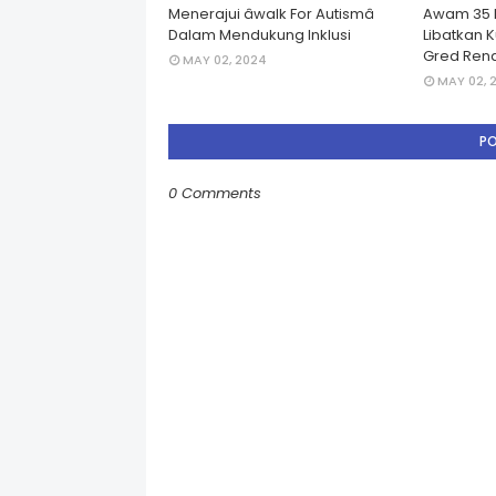
Menerajui âwalk For Autismâ
Awam 35 
Dalam Mendukung Inklusi
Libatkan 
Gred Rend
MAY 02, 2024
MAY 02, 
P
0 Comments