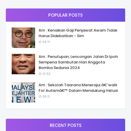
POPULAR POSTS
Am : Kenaikan Gaji Penjawat Awam Tidak
Harus Didebatkan - Sim
09:11
Am : Penutupan, Lencongan Jalan Di Ipoh
Sempena Sambutan Hari Anggota
Bomba Sedunia 2024
01:02
Am : Sekolah Taarana Menerajui â€˜walk
For Autismâ€™ Dalam Mendukung Inklusi
09:11
RECENT POSTS