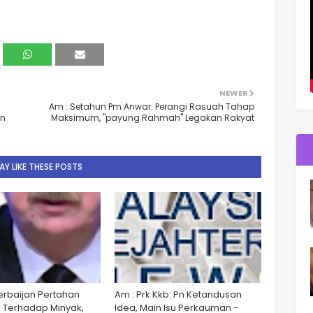
NEWER
Am : Setahun Pm Anwar: Perangi Rasuah Tahap
an
Maksimum, "payung Rahmah" Legakan Rakyat
Y LIKE THESE POSTS
zerbaijan Pertahan
Am : Prk Kkb: Pn Ketandusan
 Terhadap Minyak,
Idea, Main Isu Perkauman -