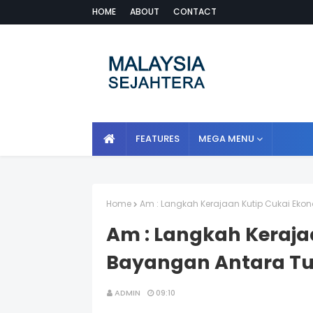
HOME
ABOUT
CONTACT
FEATURES
MEGA MENU
Home
Am : Langkah Kerajaan Kutip Cukai E
Am : Langkah Keraja
Bayangan Antara T
ADMIN
09:10