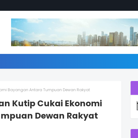
konomi Bayangan Antara Tumpuan Dewan Rakyat
an Kutip Cukai Ekonomi
umpuan Dewan Rakyat