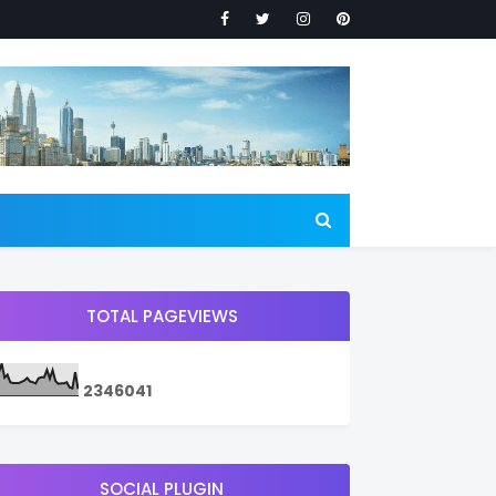
TOTAL PAGEVIEWS
2
3
4
6
0
4
1
SOCIAL PLUGIN