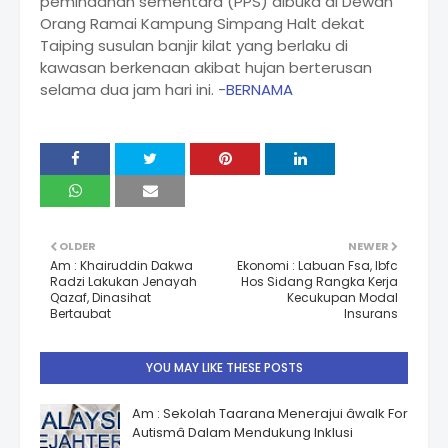
pemindahan sementara (PPS) dibuka di Dewan
Orang Ramai Kampung Simpang Halt dekat
Taiping susulan banjir kilat yang berlaku di
kawasan berkenaan akibat hujan berterusan
selama dua jam hari ini. -
BERNAMA
OLDER
NEWER
Am : Khairuddin Dakwa
Ekonomi : Labuan Fsa, Ibfc
Radzi Lakukan Jenayah
Hos Sidang Rangka Kerja
Qazaf, Dinasihat
Kecukupan Modal
Bertaubat
Insurans
YOU MAY LIKE THESE POSTS
Am : Sekolah Taarana Menerajui âwalk For
Autismâ Dalam Mendukung Inklusi