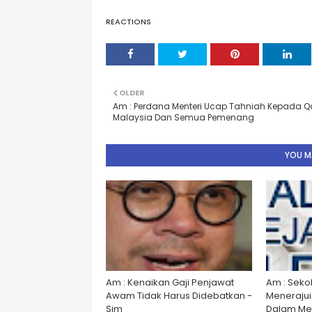
REACTIONS
OLDER
Am : Perdana Menteri Ucap Tahniah Kepada Qa
Malaysia Dan Semua Pemenang
YOU MA
Am : Kenaikan Gaji Penjawat
Am : Seko
Awam Tidak Harus Didebatkan -
Menerajui â
Sim
Dalam Men