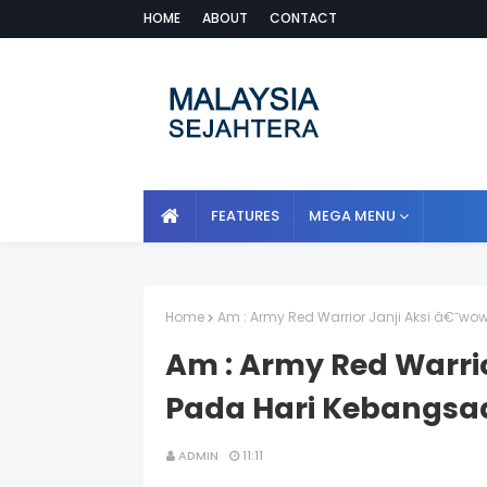
HOME
ABOUT
CONTACT
FEATURES
MEGA MENU
Home
Am : Army Red Warrior Janji Aksi â€˜
Am : Army Red Warri
Pada Hari Kebangsa
ADMIN
11:11