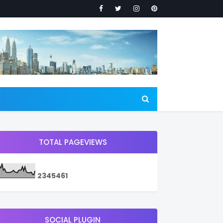
TOTAL PAGEVIEWS
2
3
4
5
4
6
1
SOCIAL PLUGIN