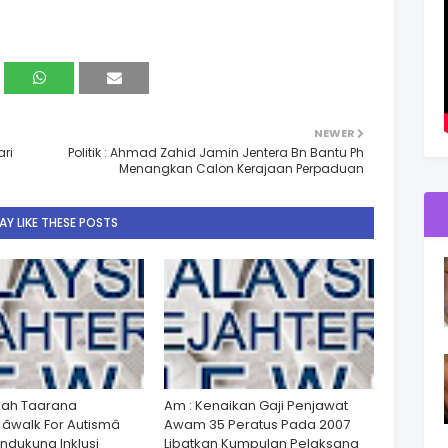
NEWER
ri
Politik : Ahmad Zahid Jamin Jentera Bn Bantu Ph
Menangkan Calon Kerajaan Perpaduan
Y LIKE THESE POSTS
lah Taarana
Am : Kenaikan Gaji Penjawat
walk For Autismâ
Awam 35 Peratus Pada 2007
dukung Inklusi
Libatkan Kumpulan Pelaksana