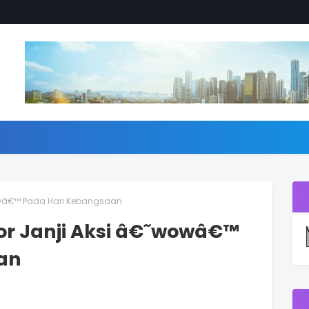
wowâ€™ Pada Hari Kebangsaan
or Janji Aksi â€˜wowâ€™
an