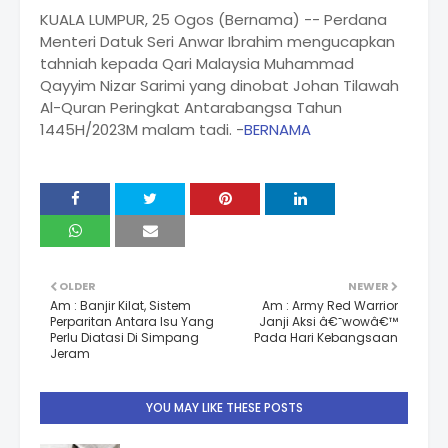
KUALA LUMPUR, 25 Ogos (Bernama) -- Perdana
Menteri Datuk Seri Anwar Ibrahim mengucapkan
tahniah kepada Qari Malaysia Muhammad
Qayyim Nizar Sarimi yang dinobat Johan Tilawah
Al-Quran Peringkat Antarabangsa Tahun
1445H/2023M malam tadi. -
BERNAMA
OLDER
NEWER
Am : Banjir Kilat, Sistem
Am : Army Red Warrior
Perparitan Antara Isu Yang
Janji Aksi â€˜wowâ€™
Perlu Diatasi Di Simpang
Pada Hari Kebangsaan
Jeram
YOU MAY LIKE THESE POSTS