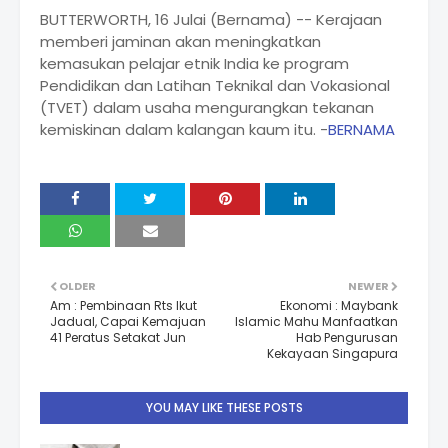
BUTTERWORTH, 16 Julai (Bernama) -- Kerajaan
memberi jaminan akan meningkatkan
kemasukan pelajar etnik India ke program
Pendidikan dan Latihan Teknikal dan Vokasional
(TVET) dalam usaha mengurangkan tekanan
kemiskinan dalam kalangan kaum itu. -
BERNAMA
OLDER
NEWER
Am : Pembinaan Rts Ikut
Ekonomi : Maybank
Jadual, Capai Kemajuan
Islamic Mahu Manfaatkan
41 Peratus Setakat Jun
Hab Pengurusan
Kekayaan Singapura
YOU MAY LIKE THESE POSTS