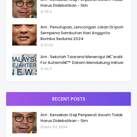
Harus Didebatkan - Sim
09:11
Am : Penutupan, Lencongan Jalan Di Ipoh
Sempena Sambutan Hari Anggota
Bomba Sedunia 2024
01:02
Am : Sekolah Taarana Menerajui â€˜walk
For Autismâ€™ Dalam Mendukung Inklusi
09:11
RECENT POSTS
Am : Kenaikan Gaji Penjawat Awam Tidak
Harus Didebatkan - Sim
MAY 02, 2024