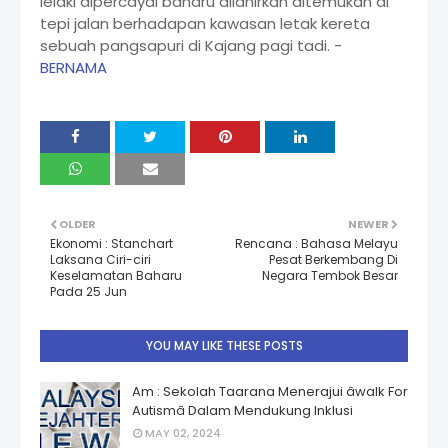
lelaki dipercayai baharu dilahirkan ditemukan di
tepi jalan berhadapan kawasan letak kereta
sebuah pangsapuri di Kajang pagi tadi. -
BERNAMA
OLDER
NEWER
Ekonomi : Stanchart
Rencana : Bahasa Melayu
Laksana Ciri-ciri
Pesat Berkembang Di
Keselamatan Baharu
Negara Tembok Besar
Pada 25 Jun
YOU MAY LIKE THESE POSTS
Am : Sekolah Taarana Menerajui âwalk For
Autismâ Dalam Mendukung Inklusi
MAY 02, 2024