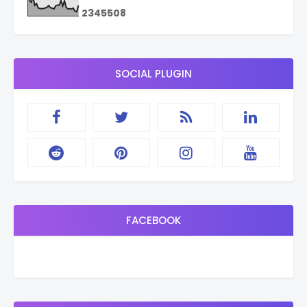
2
3
4
5
5
0
8
SOCIAL PLUGIN
FACEBOOK