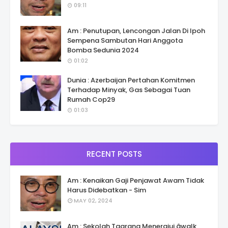
09:11
Am : Penutupan, Lencongan Jalan Di Ipoh
Sempena Sambutan Hari Anggota
Bomba Sedunia 2024
01:02
Dunia : Azerbaijan Pertahan Komitmen
Terhadap Minyak, Gas Sebagai Tuan
Rumah Cop29
01:03
RECENT POSTS
Am : Kenaikan Gaji Penjawat Awam Tidak
Harus Didebatkan - Sim
MAY 02, 2024
Am : Sekolah Taarana Menerajui âwalk