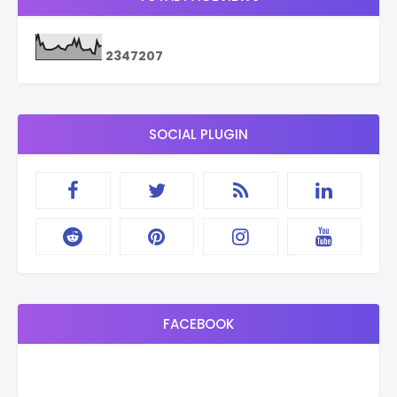
2
3
4
7
2
0
7
SOCIAL PLUGIN
FACEBOOK