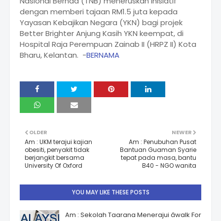
Nasional Berhad (TNB) meneruskan inisiatif
dengan memberi tajaan RM1.5 juta kepada
Yayasan Kebajikan Negara (YKN) bagi projek
Better Brighter Anjung Kasih YKN keempat, di
Hospital Raja Perempuan Zainab II (HRPZ II) Kota
Bharu, Kelantan. -
BERNAMA
OLDER
NEWER
Am : UKM terajui kajian
Am : Penubuhan Pusat
obesiti, penyakit tidak
Bantuan Guaman Syarie
berjangkit bersama
tepat pada masa, bantu
University Of Oxford
B40 - NGO wanita
YOU MAY LIKE THESE POSTS
Am : Sekolah Taarana Menerajui âwalk For