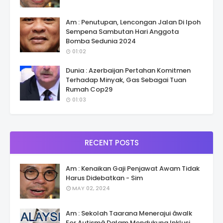
Am : Penutupan, Lencongan Jalan Di Ipoh
Sempena Sambutan Hari Anggota
Bomba Sedunia 2024
01:02
Dunia : Azerbaijan Pertahan Komitmen
Terhadap Minyak, Gas Sebagai Tuan
Rumah Cop29
01:03
RECENT POSTS
Am : Kenaikan Gaji Penjawat Awam Tidak
Harus Didebatkan - Sim
MAY 02, 2024
Am : Sekolah Taarana Menerajui âwalk
For Autismâ Dalam Mendukung Inklusi