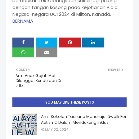
berbasikal trek kebangsaan sekali lagi pulang
dengan tangan kosong pada kejohanan Piala
Negara-negara UCI 2024 di Milton, Kanada. -
BERNAMA
OLDER
NEWER
Am : Anak Gajah Mati
Dilanggar Kenderaan Di
Jrtb
YOU MAY LIKE THESE POSTS
Am : Sekolah Taarana Menerajui âwalk For
Autismâ Dalam Mendukung Inklusi
MAY 02, 2024