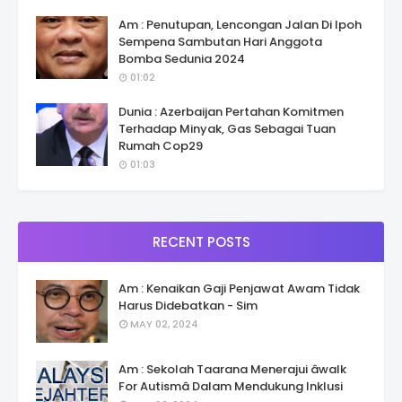
Am : Penutupan, Lencongan Jalan Di Ipoh
Sempena Sambutan Hari Anggota
Bomba Sedunia 2024
01:02
Dunia : Azerbaijan Pertahan Komitmen
Terhadap Minyak, Gas Sebagai Tuan
Rumah Cop29
01:03
RECENT POSTS
Am : Kenaikan Gaji Penjawat Awam Tidak
Harus Didebatkan - Sim
MAY 02, 2024
Am : Sekolah Taarana Menerajui âwalk
For Autismâ Dalam Mendukung Inklusi