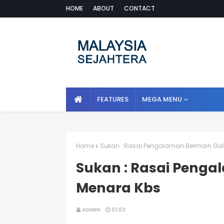
HOME
ABOUT
CONTACT
FEATURES
MEGA MENU
Home
Sukan : Rasai Pengalaman Bermain Golf
Sukan : Rasai Penga
Menara Kbs
ADMIN
01:03