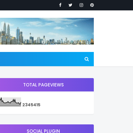
TOTAL PAGEVIEWS
2
3
4
5
4
1
5
SOCIAL PLUGIN