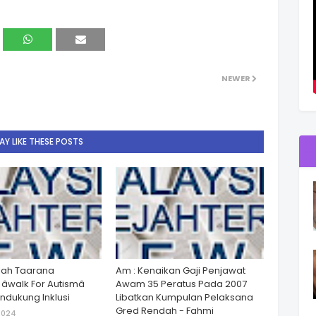
NEWER
Y LIKE THESE POSTS
lah Taarana
Am : Kenaikan Gaji Penjawat
walk For Autismâ
Awam 35 Peratus Pada 2007
dukung Inklusi
Libatkan Kumpulan Pelaksana
Gred Rendah - Fahmi
2024