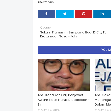
REACTIONS
OLDER
Sukan : Pramusim Sempurna Buat Kl City Fc
Keutamaan Saya - Fahmi
YOU MA
Am : Kenaikan Gaji Penjawat
Am : Seko
Awam Tidak Harus Didebatkan -
Menerajui â
Sim
Dalam Men
MAY 02, 2024
MAY 02, 