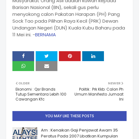
Masyarakat Orang Asli adalah kawan kepada
Barisan Nasional (BN), sekali gus perlu
menyokong calon Pakatan Harapan (PH) Pang
Sock Tao pada Pilihan Raya Kecil (PRK) Dewan
Undangan Negeri (DUN) Kuala Kubu Baharu pada
11 Mei ini. -
BERNAMA
OLDER
NEWER
Ekonomi : Qsr Brands
Politik : Prk Kkb: Calon Ph
Tutup Sementara Lebih 100
Umum Manifesto Jumaat
Cawangan Kfc
Ini
YOU MAY LIKE THESE POSTS
Am : Kenaikan Gaji Penjawat Awam 35
Peratus Pada 2007 Libatkan Kumpulan