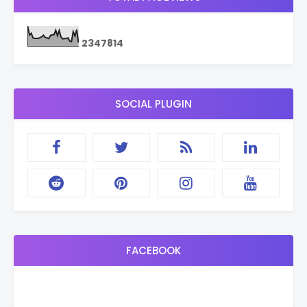
2
3
4
7
8
1
4
SOCIAL PLUGIN
FACEBOOK