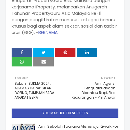
Anugerah PropertyGuru Asia Malaysia dengan
kerjasama iProperty, melancarkan Anugerah
Tahunan PropertyGuru Asia Malaysia ke-11
dengan pengiktirafan menerusi kategori baharu
khusus bagi aspek alam sekitar, sosial dan tadbir
urus (ESG). -
BERNAMA
OLDER
NEWER
Sukan : SUKMA 2024:
Am : Agensi
ADAMAS HARAP SIFAR
Penguatkuasaan
DOPING, TUMPUAN PADA
Dipantau Rapi, Elak
ANGKAT BERAT
Kecurangan - Pm Anwar
YOU MAY LIKE THESE POSTS
Am : Sekolah Taarana Menerajui âwalk For