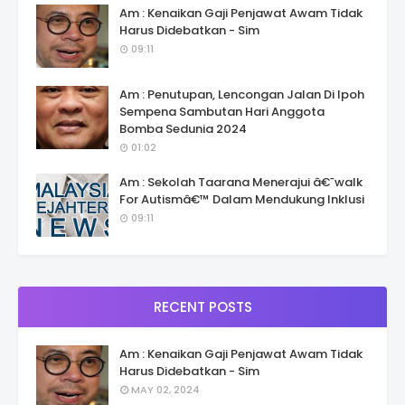
Am : Kenaikan Gaji Penjawat Awam Tidak
Harus Didebatkan - Sim
09:11
Am : Penutupan, Lencongan Jalan Di Ipoh
Sempena Sambutan Hari Anggota
Bomba Sedunia 2024
01:02
Am : Sekolah Taarana Menerajui â€˜walk
For Autismâ€™ Dalam Mendukung Inklusi
09:11
RECENT POSTS
Am : Kenaikan Gaji Penjawat Awam Tidak
Harus Didebatkan - Sim
MAY 02, 2024