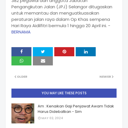
382 pegawai dan anggota Jabatan
Pengangkutan Jalan (JPJ) Selangor ditugaskan
untuk memantau dan menguatkuasakan
peraturan jalan raya dalam Op Khas sempena
Hari Raya Aidilfitri bermula 1 hingga 20 April ini. -
BERNAMA
OLDER
NEWER
YOU MAY LIKE THESE POSTS
Am : Kenaikan Gaji Penjawat Awam Tidak
Harus Didebatkan - Sim
MAY 02, 2024