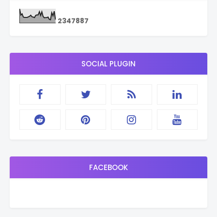
2
3
4
7
8
8
7
SOCIAL PLUGIN
FACEBOOK