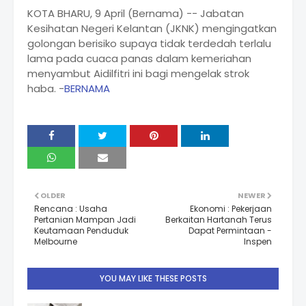
KOTA BHARU, 9 April (Bernama) -- Jabatan
Kesihatan Negeri Kelantan (JKNK) mengingatkan
golongan berisiko supaya tidak terdedah terlalu
lama pada cuaca panas dalam kemeriahan
menyambut Aidilfitri ini bagi mengelak strok
haba. -
BERNAMA
OLDER
NEWER
Rencana : Usaha
Ekonomi : Pekerjaan
Pertanian Mampan Jadi
Berkaitan Hartanah Terus
Keutamaan Penduduk
Dapat Permintaan -
Melbourne
Inspen
YOU MAY LIKE THESE POSTS