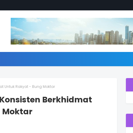
mat Untuk Rakyat - Bung Moktar
 Konsisten Berkhidmat
 Moktar