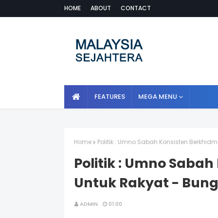
HOME
ABOUT
CONTACT
FEATURES
MEGA MENU
Home
Politik : Umno Sabah Konsisten Berkhid
Politik : Umno Sabah
Untuk Rakyat - Bung
ADMIN
01:00