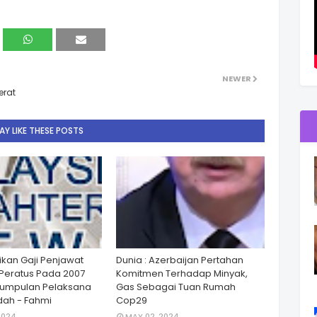
NEWER
erat
Y LIKE THESE POSTS
ikan Gaji Penjawat
Dunia : Azerbaijan Pertahan
Peratus Pada 2007
Komitmen Terhadap Minyak,
Kumpulan Pelaksana
Gas Sebagai Tuan Rumah
ah - Fahmi
Cop29
2024
MAY 02, 2024