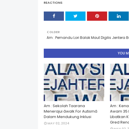
REACTIONS
OLDER
Am : Pemandu Lori Balak Maut Digilis Jentera B
YOU MA
Am : Sekolah Taarana
Am : Kena
Menerajui âwalk For Autismâ
Awam 35 
Dalam Mendukung Inklusi
Libatkan 
Gred Rend
MAY 02, 2024
MAY 02, 