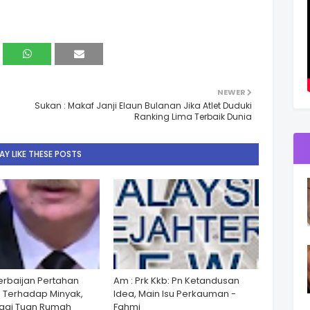
NEWER
Sukan : Makaf Janji Elaun Bulanan Jika Atlet Duduki
Ranking Lima Terbaik Dunia
Y LIKE THESE POSTS
zerbaijan Pertahan
Am : Prk Kkb: Pn Ketandusan
 Terhadap Minyak,
Idea, Main Isu Perkauman -
gai Tuan Rumah
Fahmi