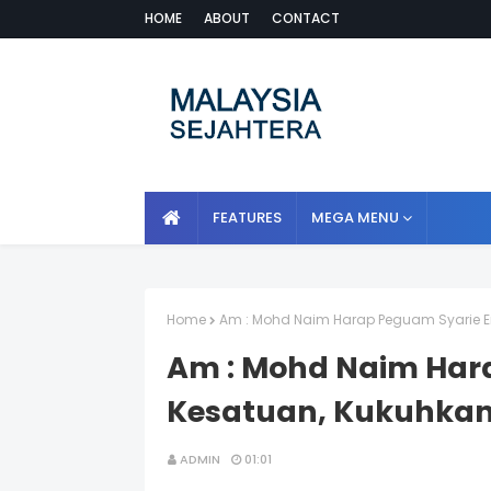
HOME
ABOUT
CONTACT
FEATURES
MEGA MENU
Home
Am : Mohd Naim Harap Peguam Syarie Er
Am : Mohd Naim Har
Kesatuan, Kukuhkan 
ADMIN
01:01