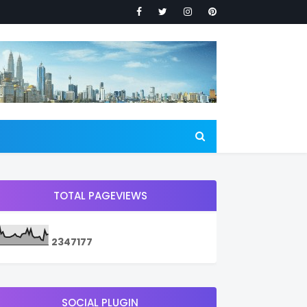
TOTAL PAGEVIEWS
2
3
4
7
1
7
7
SOCIAL PLUGIN