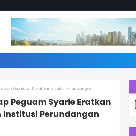
atkan Kesatuan, Kukuhkan Institusi Perundangan
ap Peguam Syarie Eratkan
Institusi Perundangan