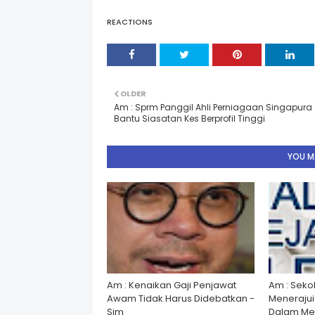
REACTIONS
OLDER
Am : Sprm Panggil Ahli Perniagaan Singapura
Bantu Siasatan Kes Berprofil Tinggi
YOU MA
Am : Kenaikan Gaji Penjawat
Am : Seko
Awam Tidak Harus Didebatkan -
Menerajui â
Sim
Dalam Men