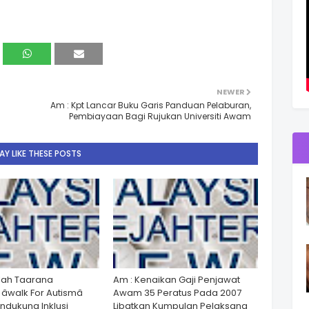
NEWER
Am : Kpt Lancar Buku Garis Panduan Pelaburan,
Pembiayaan Bagi Rujukan Universiti Awam
Y LIKE THESE POSTS
lah Taarana
Am : Kenaikan Gaji Penjawat
walk For Autismâ
Awam 35 Peratus Pada 2007
dukung Inklusi
Libatkan Kumpulan Pelaksana