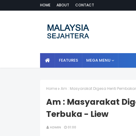
HOME
ABOUT
CONTACT
FEATURES
MEGA MENU
Home
Am : Masyarakat Digesa Henti Pembakar
Am : Masyarakat Di
Terbuka - Liew
ADMIN
01:00