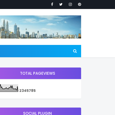
TOTAL PAGEVIEWS
2
3
4
5
7
8
5
SOCIAL PLUGIN