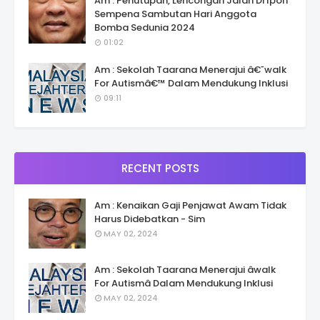
Am : Penutupan, Lencongan Jalan Di Ipoh
Sempena Sambutan Hari Anggota
Bomba Sedunia 2024
01:02
Am : Sekolah Taarana Menerajui â€˜walk
For Autismâ€™ Dalam Mendukung Inklusi
09:11
RECENT POSTS
Am : Kenaikan Gaji Penjawat Awam Tidak
Harus Didebatkan - Sim
MAY 02, 2024
Am : Sekolah Taarana Menerajui âwalk
For Autismâ Dalam Mendukung Inklusi
MAY 02, 2024