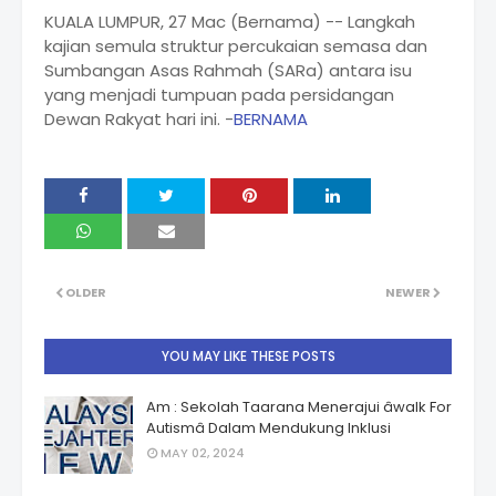
KUALA LUMPUR, 27 Mac (Bernama) -- Langkah
kajian semula struktur percukaian semasa dan
Sumbangan Asas Rahmah (SARa) antara isu
yang menjadi tumpuan pada persidangan
Dewan Rakyat hari ini. -
BERNAMA
OLDER
NEWER
YOU MAY LIKE THESE POSTS
Am : Sekolah Taarana Menerajui âwalk For
Autismâ Dalam Mendukung Inklusi
MAY 02, 2024