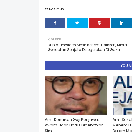
REACTIONS
OLDER
Dunia : Presiden Mesir Bertemu Blinken, Minta
Gencatan Senjata Disegerakan Di Gaza
YOU MA
Am : Kenaikan Gaji Penjawat
Am : Seko
Awam Tidak Harus Didebatkan -
Menerajui â
Sim
Dalam Men