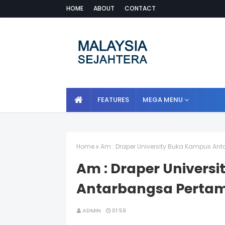
HOME
ABOUT
CONTACT
FEATURES
MEGA MENU
Home
Am : Draper University Buka Kampus An
Am : Draper Univers
Antarbangsa Pertam
ADMIN
01:59