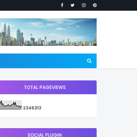
TOTAL PAGEVIEWS
2
3
4
5
3
1
3
SOCIAL PLUGIN