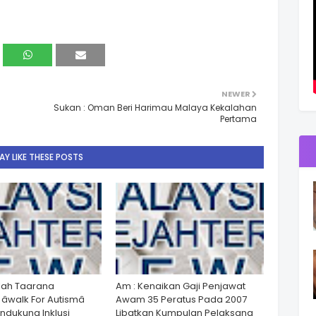
NEWER
Sukan : Oman Beri Harimau Malaya Kekalahan
Pertama
Y LIKE THESE POSTS
lah Taarana
Am : Kenaikan Gaji Penjawat
walk For Autismâ
Awam 35 Peratus Pada 2007
dukung Inklusi
Libatkan Kumpulan Pelaksana