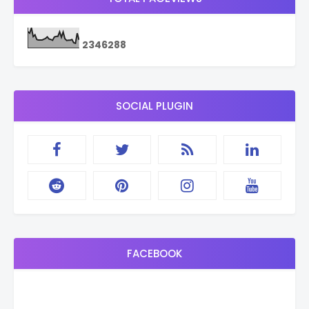
2
3
4
6
2
8
8
SOCIAL PLUGIN
FACEBOOK