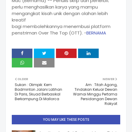
Mac (Bernama) -- Penulis skrip dan penerbit
perlu menghasilkan karya yang mampu
mengangkat kisah unik dengan olahan lebih
kreatif
bagi membolehkannya menembusi platform
penstriman Over The Top (OTT). -
BERNAMA
OLDER
NEWER
Sukan : Olimpik: Kem
Am : Titah Agong,
Badminton Jalani Latihan
Tindakan Keluar Dewan
Di Paris, Skuad Berbasikal
Warnai Minggu Pertama
Berkampung Di Mallorca
Persidangan Dewan
Rakyat
YOU MAY LIKE THESE POSTS