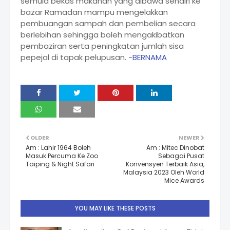
semula bekas makanan yang dibawa sendiri ke
bazar Ramadan mampu mengelakkan
pembuangan sampah dan pembelian secara
berlebihan sehingga boleh mengakibatkan
pembaziran serta peningkatan jumlah sisa
pepejal di tapak pelupusan. -
BERNAMA
OLDER
NEWER
Am : Lahir 1964 Boleh
Am : Mitec Dinobat
Masuk Percuma Ke Zoo
Sebagai Pusat
Taiping & Night Safari
Konvensyen Terbaik Asia,
Malaysia 2023 Oleh World
Mice Awards
YOU MAY LIKE THESE POSTS