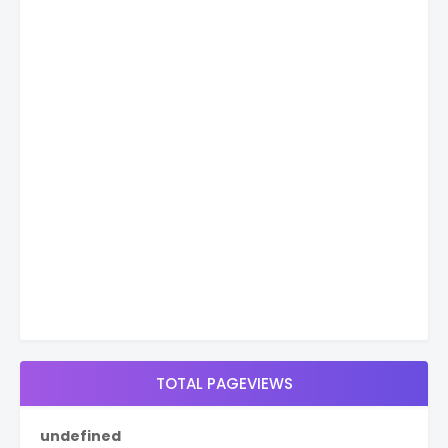
TOTAL PAGEVIEWS
u
n
d
e
f
i
n
e
d