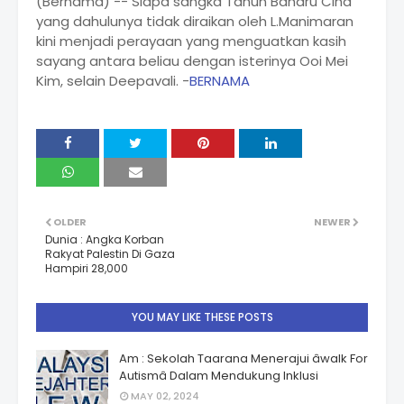
(Bernama) -- Siapa sangka Tahun Baharu Cina
yang dahulunya tidak diraikan oleh L.Manimaran
kini menjadi perayaan yang menguatkan kasih
sayang antara beliau dengan isterinya Ooi Mei
Kim, selain Deepavali. -
BERNAMA
OLDER
NEWER
Dunia : Angka Korban
Rakyat Palestin Di Gaza
Hampiri 28,000
YOU MAY LIKE THESE POSTS
Am : Sekolah Taarana Menerajui âwalk For
Autismâ Dalam Mendukung Inklusi
MAY 02, 2024