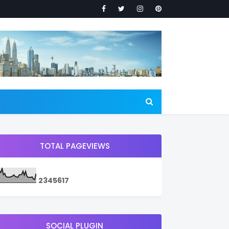
TOTAL PAGEVIEWS
2
3
4
5
6
1
7
SOCIAL PLUGIN