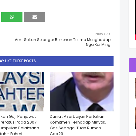
NEWER
Am : Sultan Selangor Berkenan Terima Menghadap
Nga Kor Ming
Y LIKE THESE POSTS
ikan Gaji Penjawat
Dunia : Azerbaijan Pertahan
Peratus Pada 2007
Komitmen Terhadap Minyak,
Kumpulan Pelaksana
Gas Sebagai Tuan Rumah
ah - Fahmi
Cop29