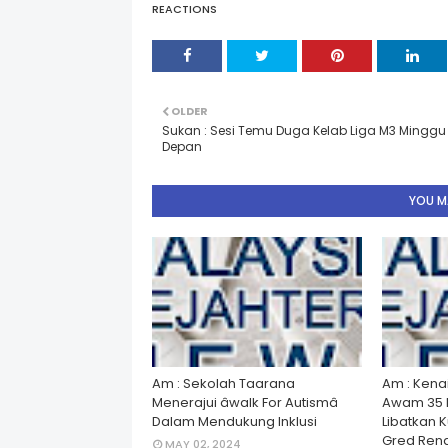
REACTIONS
OLDER
Sukan : Sesi Temu Duga Kelab Liga M3 Minggu
Depan
YOU MA
Am : Sekolah Taarana
Am : Kena
Menerajui âwalk For Autismâ
Awam 35 
Dalam Mendukung Inklusi
Libatkan 
Gred Rend
MAY 02, 2024