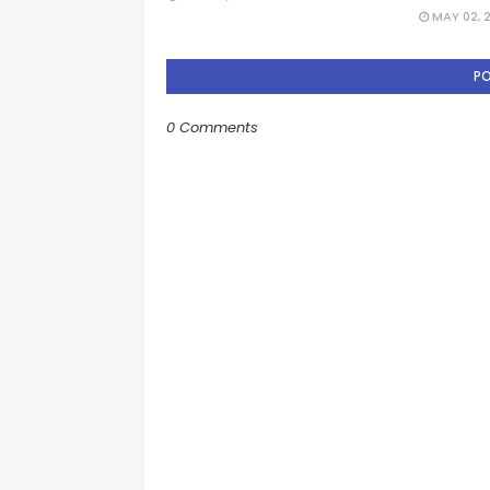
MAY 02, 
P
0 Comments