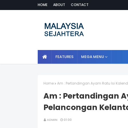
HOME
ABOUT
CONTACT
FEATURES
MEGA MENU
Home
Am : Pertandingan Ayam Ratu Isi Kalen
Am : Pertandingan A
Pelancongan Kelant
ADMIN
01:00