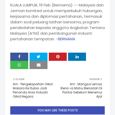
KUALA LUMPUR, 19 Feb (Bernama) -- Malaysia dan
Jerman komited untuk memperkukuh hubungan,
kerjasama dan diplomasi pertahanan, termasuk
dalam soal peluang latihan bersama, program
pendedahan kepada anggota Angkatan Tentera
Malaysia (ATM) dan pembangunan industri
pertahanan tempatan. -
BERNAMA
OLDER
NEWER
Am : Pengeksportan Orkid
Am : Mangsa Lemas
Mokara Ke Dubai Jadi
Beria-ia Mahu Beriadah Di
Penanda Aras Industri
Pantai Sebelum Menemui
Orkid Negara
Ajal
YOU MAY LIKE THESE POSTS