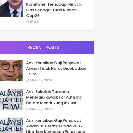
Komitmen Terhadap Minyak,
Gas Sebagai Tuan Rumah
Cop29
01:03
RECENT POSTS
Am : Kenaikan Gaji Penjawat
Awam Tidak Harus Didebatkan
- Sim
MAY 02, 2024
Am : Sekolah Taarana
Menerajui âwalk For Autismâ
Dalam Mendukung Inklusi
MAY 02, 2024
Am : Kenaikan Gaji Penjawat
Awam 35 Peratus Pada 2007
Libatkan Kumpulan Pelaksana