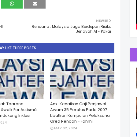
NEWER
NI
Rencana : Malaysia Juga Berdepan Risiko
Jenayah AI - Pakar
Y LIKE THESE POSTS
lah Taarana
Am : Kenaikan Gaji Penjawat
walk For Autismâ
Awam 35 Peratus Pada 2007
dukung Inklusi
Libatkan Kumpulan Pelaksana
Gred Rendah - Fahmi
2024
MAY 02, 2024