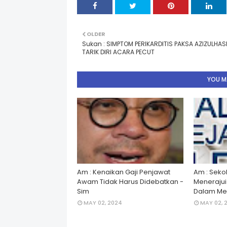
OLDER
Sukan : SIMPTOM PERIKARDITIS PAKSA AZIZULHAS
TARIK DIRI ACARA PECUT
YOU MA
Am : Kenaikan Gaji Penjawat
Am : Seko
Awam Tidak Harus Didebatkan -
Menerajui â
Sim
Dalam Men
MAY 02, 2024
MAY 02, 