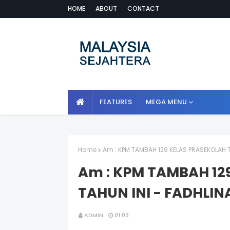
HOME
ABOUT
CONTACT
FEATURES
MEGA MENU
Home
Am : KPM TAMBAH 129 KELAS PRASEKOLAH T
Am : KPM TAMBAH 12
TAHUN INI - FADHLIN
ADMIN
01:03