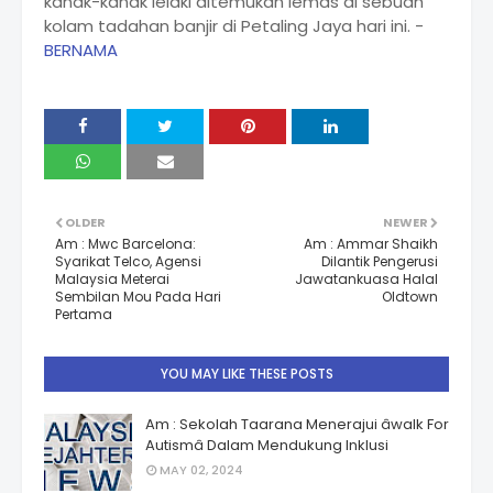
kanak-kanak lelaki ditemukan lemas di sebuah
kolam tadahan banjir di Petaling Jaya hari ini. -
BERNAMA
OLDER
NEWER
Am : Mwc Barcelona:
Am : Ammar Shaikh
Syarikat Telco, Agensi
Dilantik Pengerusi
Malaysia Meterai
Jawatankuasa Halal
Sembilan Mou Pada Hari
Oldtown
Pertama
YOU MAY LIKE THESE POSTS
Am : Sekolah Taarana Menerajui âwalk For
Autismâ Dalam Mendukung Inklusi
MAY 02, 2024