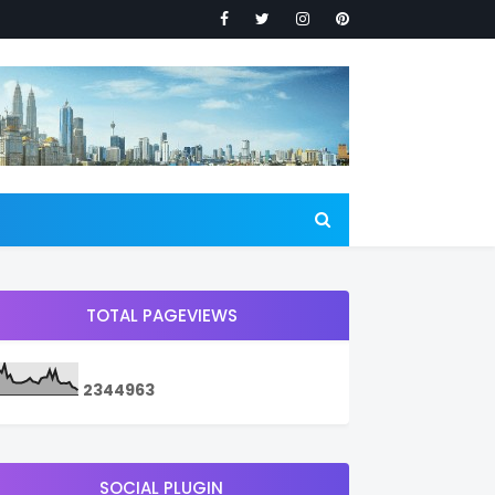
TOTAL PAGEVIEWS
2
3
4
4
9
6
3
SOCIAL PLUGIN