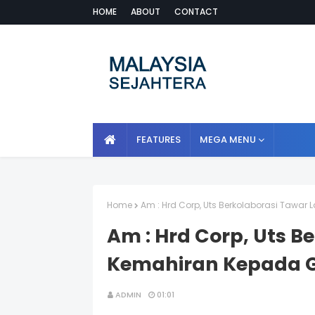
HOME
ABOUT
CONTACT
FEATURES
MEGA MENU
Home
Am : Hrd Corp, Uts Berkolaborasi Tawa
Am : Hrd Corp, Uts B
Kemahiran Kepada 
ADMIN
01:01