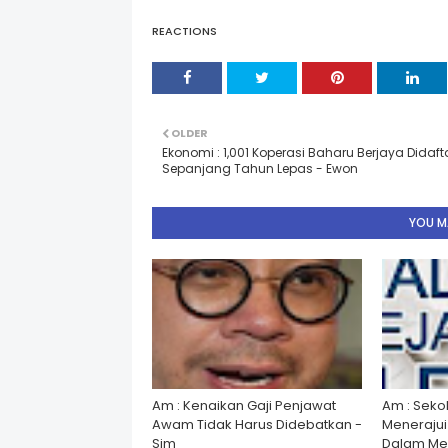
REACTIONS
OLDER
Ekonomi : 1,001 Koperasi Baharu Berjaya Didaft
Sepanjang Tahun Lepas - Ewon
YOU MA
Am : Kenaikan Gaji Penjawat
Am : Seko
Awam Tidak Harus Didebatkan -
Menerajui â
Sim
Dalam Men