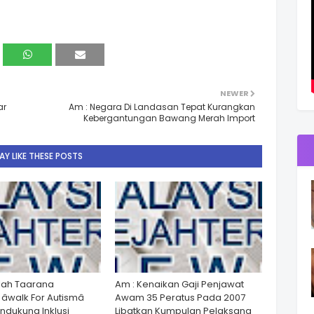
NEWER
ar
Am : Negara Di Landasan Tepat Kurangkan
Kebergantungan Bawang Merah Import
Y LIKE THESE POSTS
lah Taarana
Am : Kenaikan Gaji Penjawat
walk For Autismâ
Awam 35 Peratus Pada 2007
dukung Inklusi
Libatkan Kumpulan Pelaksana