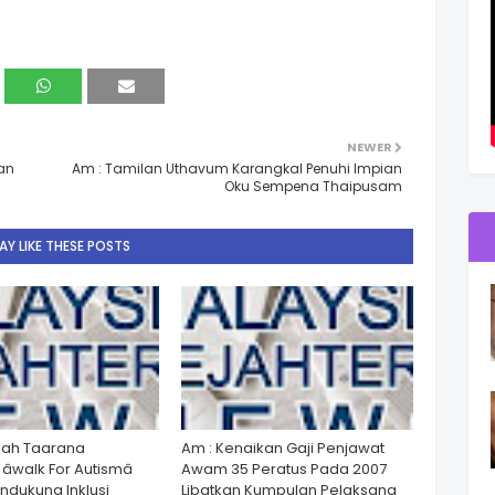
NEWER
an
Am : Tamilan Uthavum Karangkal Penuhi Impian
Oku Sempena Thaipusam
Y LIKE THESE POSTS
lah Taarana
Am : Kenaikan Gaji Penjawat
walk For Autismâ
Awam 35 Peratus Pada 2007
dukung Inklusi
Libatkan Kumpulan Pelaksana