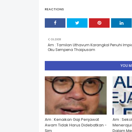
REACTIONS
OLDER
Am : Tamilan Uthavum Karangkal Penuhi Impi
Oku Sempena Thaipusam
YOU MA
Am : Kenaikan Gaji Penjawat
Am : Seko
Awam Tidak Harus Didebatkan -
Menerajui â
Sim
Dalam Men