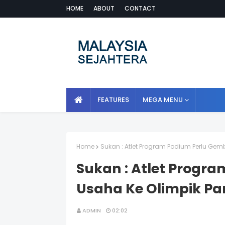
HOME
ABOUT
CONTACT
FEATURES
MEGA MENU
Home
Sukan : Atlet Program Podium Perlu Gem
Sukan : Atlet Progr
Usaha Ke Olimpik Pa
ADMIN
02:02