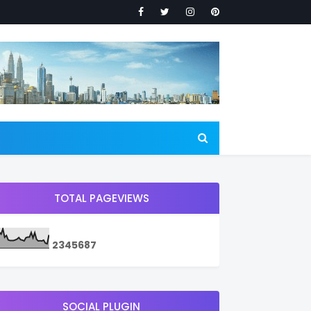
TOTAL PAGEVIEWS
2
3
4
5
6
8
7
SOCIAL PLUGIN