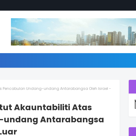
 Atas Pencabulan Undang-undang Antarabangsa Oleh Israel -
tut Akauntabiliti Atas
-undang Antarabangsa
 Luar