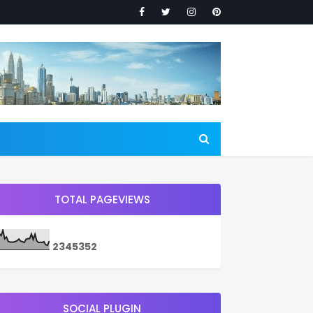
TOTAL PAGEVIEWS
2
3
4
5
3
5
2
SOCIAL PLUGIN