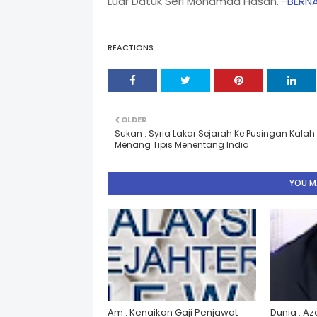
Luar Datuk Seri Mohamad Hasan. -
BERN
REACTIONS
OLDER
Sukan : Syria Lakar Sejarah Ke Pusingan Kalah 
Menang Tipis Menentang India
YOU MA
Am : Kenaikan Gaji Penjawat
Dunia : A