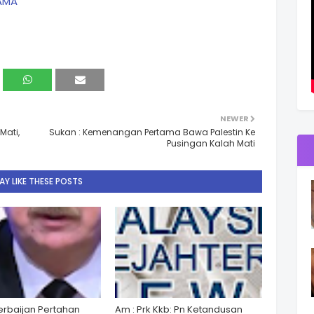
AMA
NEWER
Mati,
Sukan : Kemenangan Pertama Bawa Palestin Ke
Pusingan Kalah Mati
Y LIKE THESE POSTS
zerbaijan Pertahan
Am : Prk Kkb: Pn Ketandusan