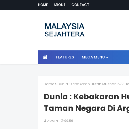
HOME
ABOUT
CONTACT
FEATURES
MEGA MENU
Home
Dunia : Kebakaran Hutan Musnah 577 He
Dunia : Kebakaran H
Taman Negara Di Ar
ADMIN
00:59