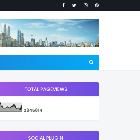
TOTAL PAGEVIEWS
2
3
4
5
8
1
4
SOCIAL PLUGIN