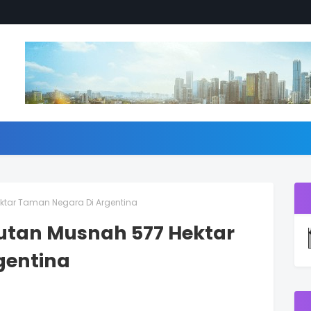
ktar Taman Negara Di Argentina
utan Musnah 577 Hektar
gentina