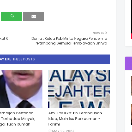
NEWER
kat 6
Dunia : Ketua Pbb Minta Negara Penderma
Pertimbang Semula Pembiayaan Unrwa
Y LIKE THESE POSTS
zerbaijan Pertahan
Am : Prk Kkb: Pn Ketandusan
 Terhadap Minyak,
Idea, Main Isu Perkauman -
gai Tuan Rumah
Fahmi
MAY 02, 2024