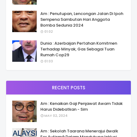
Am : Penutupan, Lencongan Jalan Di Ipoh
Sempena Sambutan Hari Anggota
Bomba Sedunia 2024
01:02
Dunia : Azerbaijan Pertahan Komitmen
Terhadap Minyak, Gas Sebagai Tuan
Rumah Cop29
01:03
RECENT POSTS
Am : Kenaikan Gaji Penjawat Awam Tidak
Harus Didebatkan - Sim
MAY 02, 2024
Am : Sekolah Taarana Menerajui âwalk
For Autismâ Dalam Mendukung Inklusi