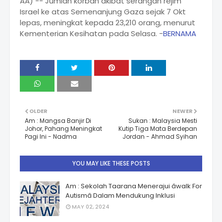
AA) -- Jumlah korban akibat serangan rejim
Israel ke atas Semenanjung Gaza sejak 7 Okt
lepas, meningkat kepada 23,210 orang, menurut
Kementerian Kesihatan pada Selasa. -
BERNAMA
OLDER
NEWER
Am : Mangsa Banjir Di
Sukan : Malaysia Mesti
Johor, Pahang Meningkat
Kutip Tiga Mata Berdepan
Pagi Ini - Nadma
Jordan - Ahmad Syihan
YOU MAY LIKE THESE POSTS
Am : Sekolah Taarana Menerajui âwalk For
Autismâ Dalam Mendukung Inklusi
MAY 02, 2024