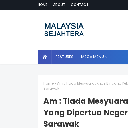
HOME
ABOUT
CONTACT
FEATURES
MEGA MENU
Home
Am : Tiada Mesyuarat Khas Bincang Pela
Sarawak
Am : Tiada Mesyuara
Yang Dipertua Negeri
Sarawak