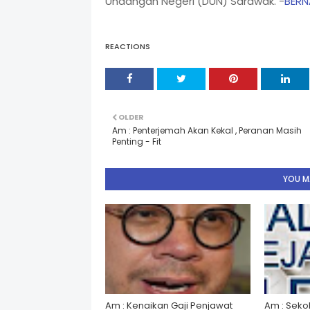
Undangan Negeri (DUN) Sarawak. -
BER
REACTIONS
OLDER
Am : Penterjemah Akan Kekal , Peranan Masih
Penting - Fit
YOU MA
Am : Kenaikan Gaji Penjawat
Am : Seko