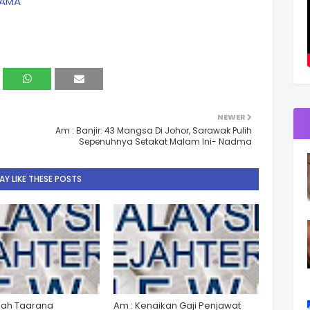
NAMA
NEWER
Am : Banjir: 43 Mangsa Di Johor, Sarawak Pulih
Sepenuhnya Setakat Malam Ini- Nadma
Y LIKE THESE POSTS
lah Taarana
Am : Kenaikan Gaji Penjawat