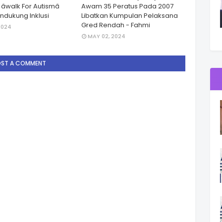
walk For Autismâ
Awam 35 Peratus Pada 2007
dukung Inklusi
Libatkan Kumpulan Pelaksana
Gred Rendah - Fahmi
2024
MAY 02, 2024
OST A COMMENT