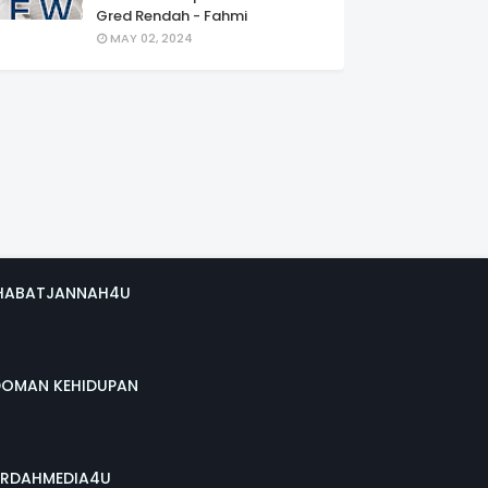
Gred Rendah - Fahmi
MAY 02, 2024
HABATJANNAH4U
DOMAN KEHIDUPAN
RDAHMEDIA4U