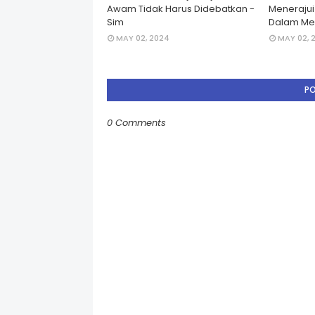
Awam Tidak Harus Didebatkan -
Menerajui â
Sim
Dalam Men
MAY 02, 2024
MAY 02, 
P
0 Comments