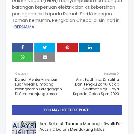
Dalam Negeri (LHDN) menyampaikan sumbangan
barangan keperluan elektrik dan kit kebersihan
penjagaan diri kepada Rumah Seri Kenangan
Taman Kemumin, Pengkalan Chepa, di sini hari ini.
-
BERNAMA
OLDER
NEWER
Dunia : Menteri-menteri
Am : Fadhlina, Dr Zaliha
Luar Asean Bimbang
Dan Tengku Zafrul Ucap
Peningkatan Ketegangan
Selamat Maju Jaya
Di Semenanjung Korea
Kepada Calon Spm 2023
YOU MAY LIKE THESE POSTS
Am : Sekolah Taarana Menerajui âwalk For
Autismâ Dalam Mendukung Inklusi