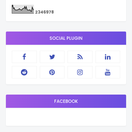
2
3
4
6
9
7
8
SOCIAL PLUGIN
FACEBOOK