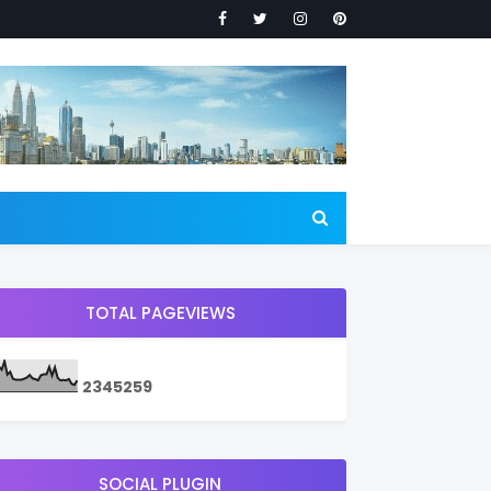
TOTAL PAGEVIEWS
2
3
4
5
2
5
9
SOCIAL PLUGIN