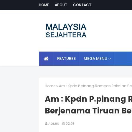
HOME
ABOUT
CONTACT
FEATURES
MEGA MENU
Home
Am : Kpdn P.pinang Rampas Pakaian Be
Am : Kpdn P.pinang
Berjenama Tiruan Be
ADMIN
02:01