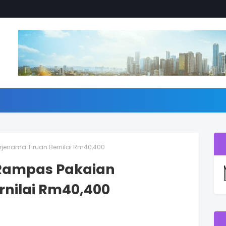
rjenama Tiruan Bernilai Rm40,400
 Rampas Pakaian
rnilai Rm40,400