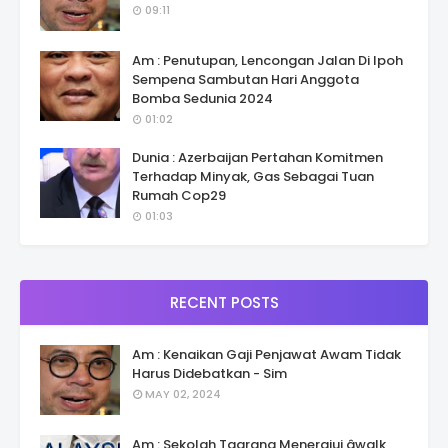
09:11
Am : Penutupan, Lencongan Jalan Di Ipoh
Sempena Sambutan Hari Anggota
Bomba Sedunia 2024
01:02
Dunia : Azerbaijan Pertahan Komitmen
Terhadap Minyak, Gas Sebagai Tuan
Rumah Cop29
01:03
RECENT POSTS
Am : Kenaikan Gaji Penjawat Awam Tidak
Harus Didebatkan - Sim
MAY 02, 2024
Am : Sekolah Taarana Menerajui âwalk