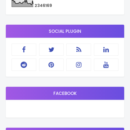
2
3
4
6
1
6
9
SOCIAL PLUGIN
FACEBOOK