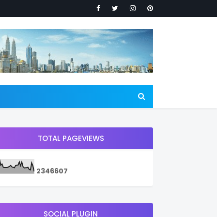
TOTAL PAGEVIEWS
2
3
4
6
6
0
7
SOCIAL PLUGIN