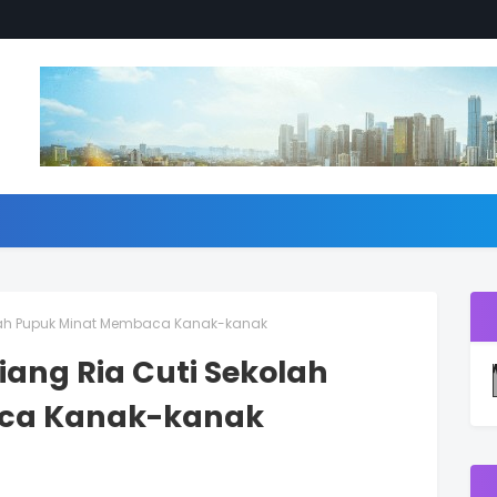
olah Pupuk Minat Membaca Kanak-kanak
ang Ria Cuti Sekolah
ca Kanak-kanak