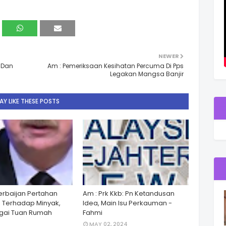
NEWER
t Dan
Am : Pemeriksaan Kesihatan Percuma Di Pps
Legakan Mangsa Banjir
Y LIKE THESE POSTS
zerbaijan Pertahan
Am : Prk Kkb: Pn Ketandusan
 Terhadap Minyak,
Idea, Main Isu Perkauman -
gai Tuan Rumah
Fahmi
MAY 02, 2024