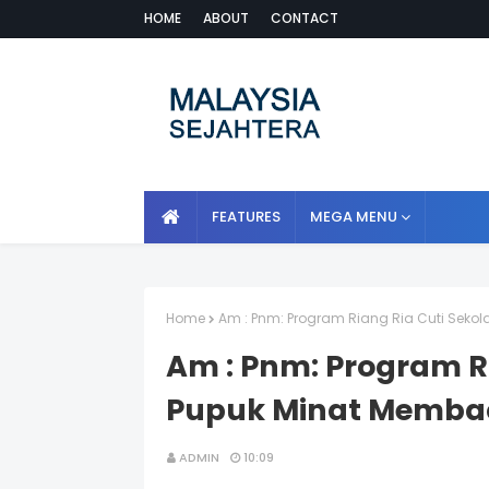
HOME
ABOUT
CONTACT
FEATURES
MEGA MENU
Home
Am : Pnm: Program Riang Ria Cuti Sek
Am : Pnm: Program Ri
Pupuk Minat Memba
ADMIN
10:09