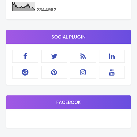
2
3
4
4
9
8
7
SOCIAL PLUGIN
FACEBOOK