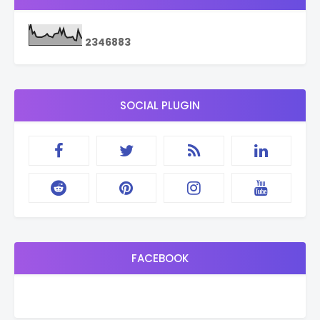
2
3
4
6
8
8
3
SOCIAL PLUGIN
FACEBOOK