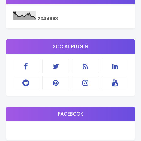
2
3
4
4
9
9
3
SOCIAL PLUGIN
FACEBOOK