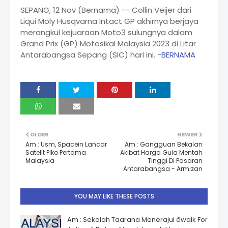
SEPANG, 12 Nov (Bernama) -- Collin Veijer dari
Liqui Moly Husqvarna Intact GP akhirnya berjaya
merangkul kejuaraan Moto3 sulungnya dalam
Grand Prix (GP) Motosikal Malaysia 2023 di Litar
Antarabangsa Sepang (SIC) hari ini. -
BERNAMA
OLDER
NEWER
Am : Usm, Spacein Lancar
Am : Gangguan Bekalan
Satelit Piko Pertama
Akibat Harga Gula Mentah
Malaysia
Tinggi Di Pasaran
Antarabangsa - Armizan
YOU MAY LIKE THESE POSTS
Am : Sekolah Taarana Menerajui âwalk For