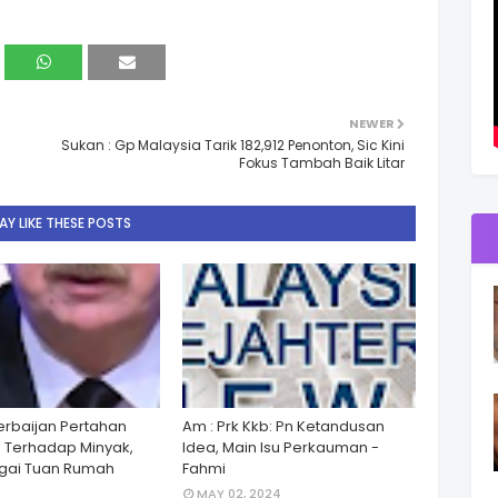
NEWER
Sukan : Gp Malaysia Tarik 182,912 Penonton, Sic Kini
Fokus Tambah Baik Litar
Y LIKE THESE POSTS
zerbaijan Pertahan
Am : Prk Kkb: Pn Ketandusan
 Terhadap Minyak,
Idea, Main Isu Perkauman -
gai Tuan Rumah
Fahmi
MAY 02, 2024