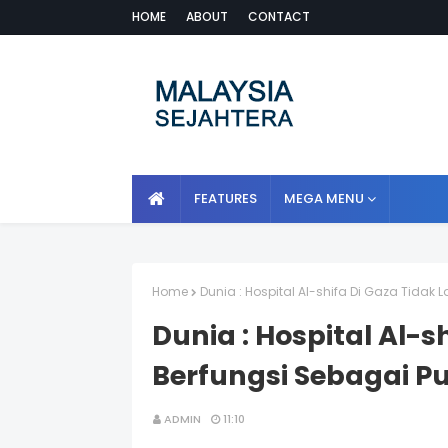
HOME
ABOUT
CONTACT
FEATURES
MEGA MENU
Home
Dunia : Hospital Al-shifa Di Gaza Tidak
Dunia : Hospital Al-s
Berfungsi Sebagai P
ADMIN
11:10