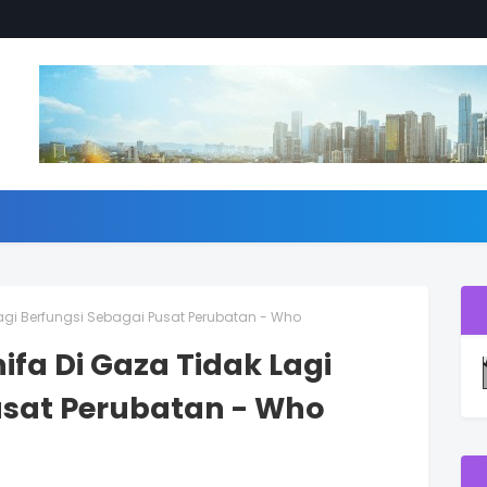
 Lagi Berfungsi Sebagai Pusat Perubatan - Who
hifa Di Gaza Tidak Lagi
usat Perubatan - Who