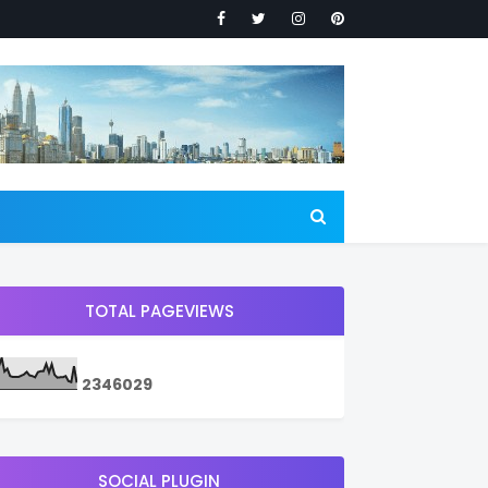
TOTAL PAGEVIEWS
2
3
4
6
0
2
9
SOCIAL PLUGIN